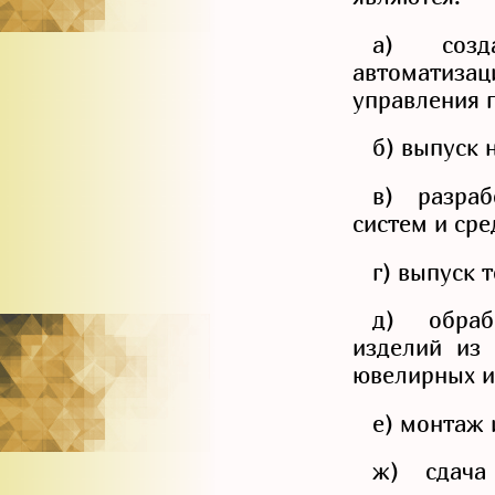
а) созд
автоматизац
управления 
б) выпуск 
в) разраб
систем и сре
г) выпуск 
д) обраб
изделий из 
ювелирных и
е) монтаж 
ж) сдача