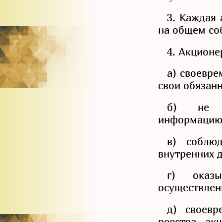
3. Каждая 
на общем со
4. Акционе
а) своевре
свои обязан
б) не р
информацию 
в) соблю
внутренних 
г) оказ
осуществлен
д) своевр
реестра ак