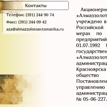
Контакты
Акци
«Алмаззолот
Телефон: (391) 244·90·74
учреждено в
Факс: (391) 244·09·42
Российской
aza@almazzolotoavtomatika.ru
мерах по п
предприят
01.07.199
государ
«Алмаззолот
администр
Красноярска
общество
Постанов
управлени
администраци
№ 05-06-227