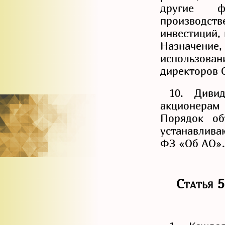
другие ф
производст
инвестиций, 
Назначен
использова
директоров 
10. Диви
акционера
Порядок об
устанавлива
ФЗ «Об АО».
Статья