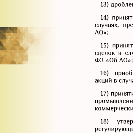
13) дробле
14) приня
случаях, пр
АО»;
15) приня
сделок в сл
ФЗ «Об АО»;
16) прио
акций в слу
17) принят
промышленн
коммерчески
18) утве
регулирующи