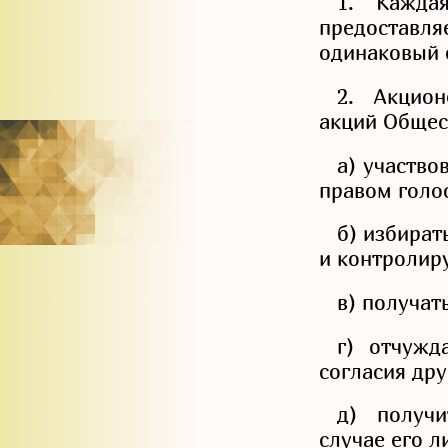
1. Кажда
предостав
одинаковый 
2. Акцио
акций Общес
а) участво
правом голос
б) избират
и контролир
в) получат
г) отчужд
согласия дру
д) получ
случае его л