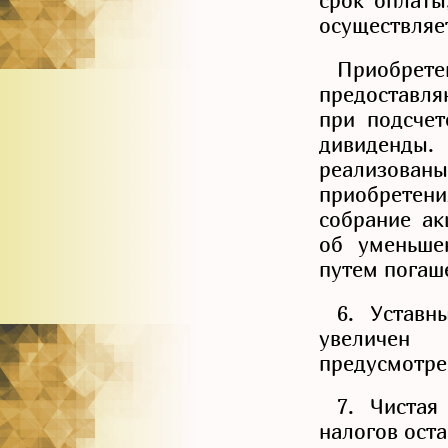
срок оплаты
осуществляе
Приобре
предоставля
при подсчет
дивиденд
реализованы
приобрете
собрание ак
об уменьше
путем погаш
6. Уставн
увеличен
предусмотре
7. Чистая
налогов ост