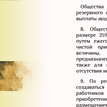
Общества 
резервного
выплаты акц
8. Общес
размере 25
путем ежег
чистой пр
величины
предназнач
также для 
отсутствия и
9. По ре
создаваться
работников
приобретен
размещением