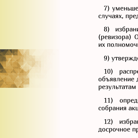
7) уменьше
случаях, пр
8) избран
(ревизора) 
их полномоч
9) утвержд
10) расп
объявление 
результатам 
11) опре
собрания ак
12) избр
досрочное п