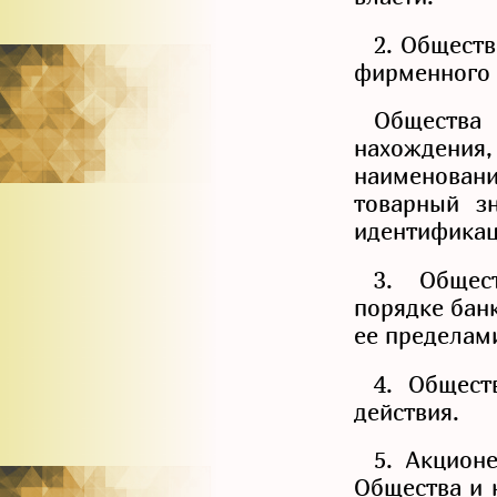
2. Обществ
фирменного
Общества
нахождени
наименован
товарный зн
идентификац
3. Общес
порядке банк
ее пределами
4. Общест
действия.
5. Акцион
Общества и н