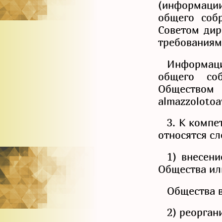
(информаци
общего собр
Советом дир
требованиям
Информац
общего соб
Общество
almazzolotoa
3. К компе
относятся с
1) внесен
Общества ил
Общества в
2) реорган