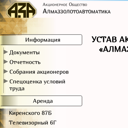
Акционерное Общество
Алмаззолотоавтоматика
УСТАВ А
Информация
«АЛМА
▶
Документы
▶
Отчетность
▶
Собрания акционеров
▶
Спецоценка условий
труда
Аренда
Киренского 87Б
Телевизорный 6Г