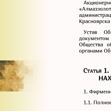
Акци
«Алмаззоло
администр
Красноярска 
Устав Об
документо
Общества о
органами Об
Статья 
НА
1. Фирмен
1.1. Полно