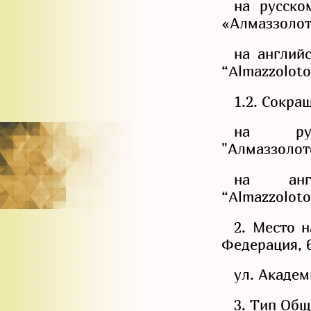
на русско
«Алмаззолот
на англий
“Almazzoloto
1.2. Сокра
на р
"Алмаззолот
на ан
“Almazzoloto
2. Место 
Федерация, 6
ул. Академ
3. Тип Общ