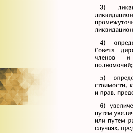
3) ликв
ликвидаци
промежут
ликвидацион
4) опред
Совета дир
членов и
полномочий;
5) опред
стоимости, 
и прав, пре
6) увелич
путем увели
или путем р
случаях, пр