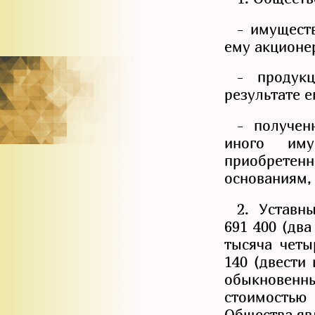
- имущест
ему акционе
- продук
результате е
- получен
иного иму
приобрет
основаниям,
2. Уставн
691 400 (дв
тысяча четы
140 (двести 
обыкновенны
стоимостью
Общества яв