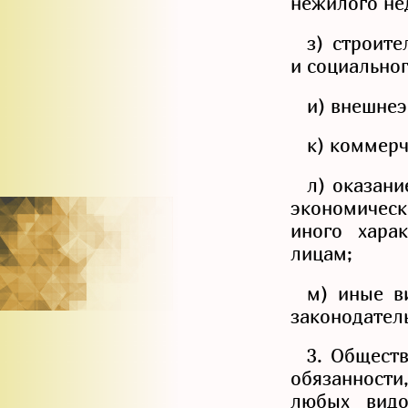
нежилого не
з) строите
и социальног
и) внешнеэ
к) коммерч
л) оказани
экономическ
иного хара
лицам;
м) иные в
законодател
3. Обществ
обязанности
любых видо