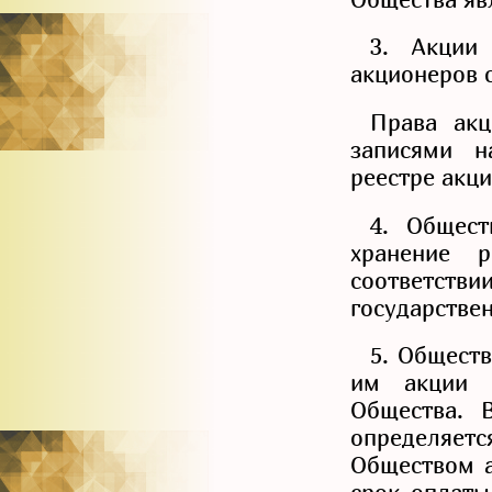
3. Акции
акционеров 
Права акц
записями н
реестре акц
4. Общест
хранение 
соответстви
государстве
5. Общест
им акции 
Общества. 
определяе
Обществом а