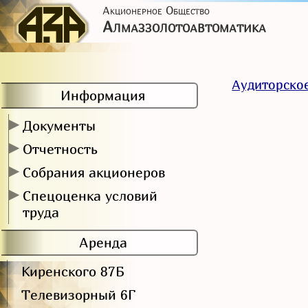
Акционерное Общество
Алмаззолотоавтоматика
Аудиторско
Информация
▶
Документы
▶
Отчетность
▶
Собрания акционеров
▶
Спецоценка условий
труда
Аренда
Киренского 87Б
Телевизорный 6Г